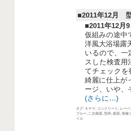
■2011年12月
■2011年12
仮組みの途中
洋風大浴場露
いるので、一
スした検査用
てチェックを
綺麗に仕上が
ージ、いや、
(さらに…)
タグ:
キヤマ
,
コンクリート
,
レーベ
ブルー
,
二次曲面
,
型枠
,
曲面
,
海極
イル