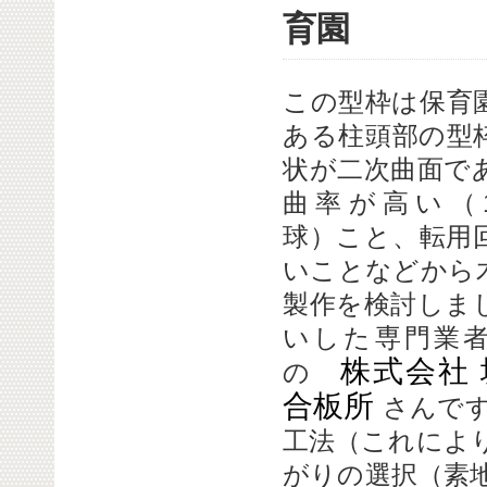
育園
この型枠は保育
ある柱頭部の型
状が二次曲面で
曲率が高い（1,
球）こと、転用
いことなどから
製作を検討しま
いした専門業
株式会社
の
合板所
さんです
工法（これによ
がりの選択（素