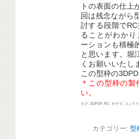
トの表面の仕上
回は残念ながら
討する段階でR
ることがわかり
ーションも積極
と思います。堀
くお願いいたし
この型枠の3DPD
＊この型枠の製
い。
タグ:
3DPDF
,
RC
,
キヤマ
,
コンク
カテゴリー:
型