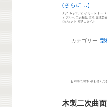
(さらに…)
タグ:
キヤマ
,
コンクリート
,
レーベ
ィ ブルー
,
二次曲面
,
型枠
,
堀江製
ロジェクト
,
石切山タイル
カテゴリー:
型
お気軽にお問い合わせくだ
木製二次曲面