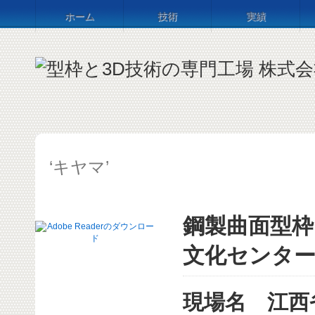
ホーム
技術
実績
‘キヤマ’
鋼製曲面型枠
文化センタ
現場名 江西