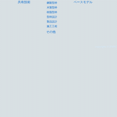
共有技術
ベースモデル
鋼製型枠
木製型枠
樹脂型枠
型枠設計
製品設計
施工工程
その他
copyright © 2009-