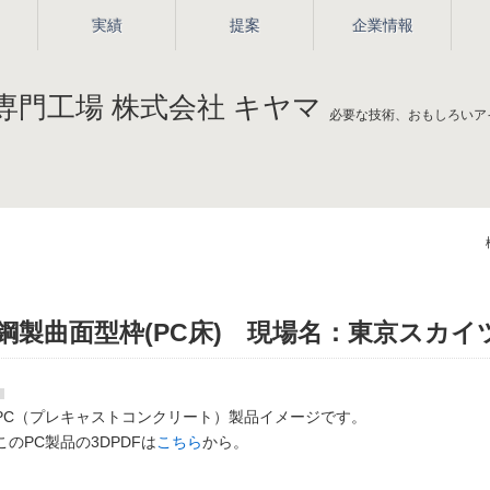
実績
提案
企業情報
必要な技術、おもしろいア
鋼製曲面型枠(PC床) 現場名：東京スカイ
PC（プレキャストコンクリート）製品イメージです。
このPC製品の3DPDFは
こちら
から。