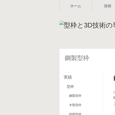
ホーム
技術
鋼製型枠
実績
型枠
鋼製型枠
木製型枠
樹脂型枠