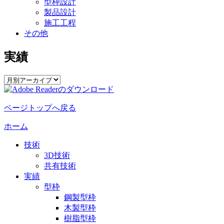
型枠設計
製品設計
施工工程
その他
実績
ページトップへ戻る
ホーム
技術
3D技術
共有技術
実績
型枠
鋼製型枠
木製型枠
樹脂型枠