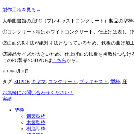
製作工程を見る→
大学図書館の庇PC（プレキャストコンクリート）製品の型
①コンクリート種はホワイトコンクリート、仕上げは表し（
②曲面のR寸法が絶対寸法となっているため、鉄板の曲げ加
③製品サイズが大きいため、仕上げ面の鉄板を複数枚つなげる必要
このPC製品の3DPDFは
こちら
から。
2010年8月31日
タグ:
3DPDF
,
キヤマ
,
コンクリート
,
プレキャスト
,
型枠
,
庇
お気軽にお問い合わせください！
実績
型枠
鋼製型枠
木製型枠
樹脂型枠