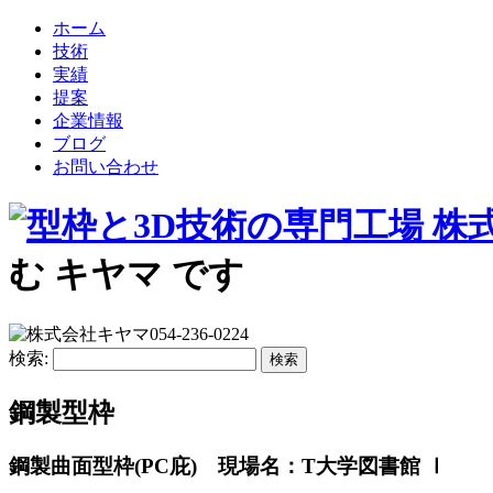
ホーム
技術
実績
提案
企業情報
ブログ
お問い合わせ
む
キヤマ
です
検索:
鋼製型枠
鋼製曲面型枠(PC庇) 現場名：T大学図書館 Ⅰ