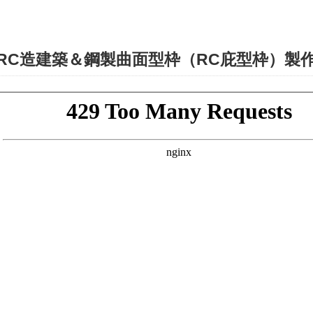
RC造建築＆鋼製曲面型枠（RC庇型枠）製