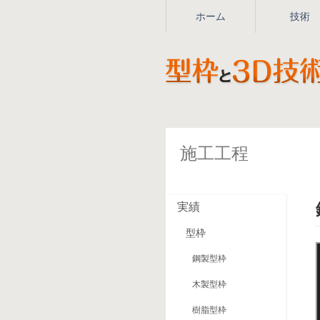
ホーム
技術
施工工程
実績
型枠
鋼製型枠
木製型枠
樹脂型枠