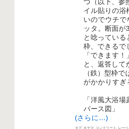
つ（以下、参
イル貼りの浴
いのでウチで
ッタ。断面が
と唸っている
枠、できるで
「できます！
と、返答して
（鉄）型枠で
がかかりすぎ
「洋風大浴
パース図」
(さらに…)
タグ:
キヤマ
,
コンクリート
,
レーベ