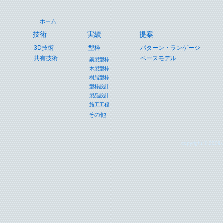
ホーム
技術
実績
提案
3D技術
型枠
パターン・ランゲージ
共有技術
ベースモデル
鋼製型枠
木製型枠
樹脂型枠
型枠設計
製品設計
施工工程
その他
copyright © 2009-